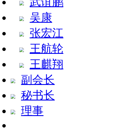
武谊鹏
吴康
张宏江
王航轮
王麒翔
副会长
秘书长
理事