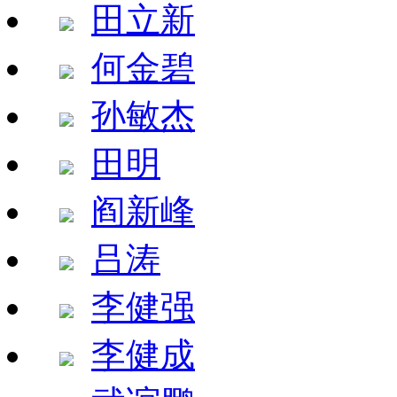
田立新
何金碧
孙敏杰
田明
阎新峰
吕涛
李健强
李健成