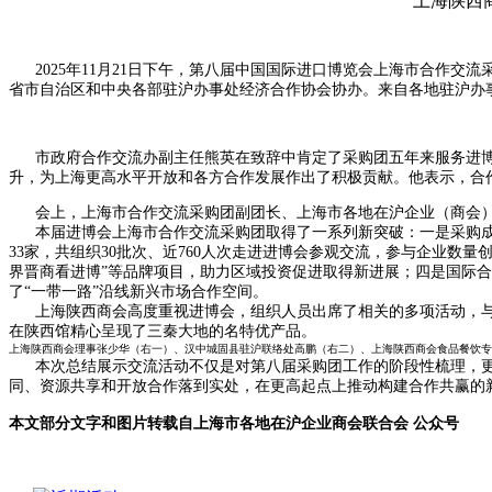
上海陕西
2025年11月21日下午，第八届中国国际进口博览会上海市合作交
省市自治区和中央各部驻沪办事处经济合作协会协办。来自各地驻沪办
市政府合作交流办副主任熊英在致辞中肯定了采购团五年来服务进博所
升，为上海更高水平开放和各方合作发展作出了积极贡献。他表示，合
会上，上海市合作交流采购团副团长、上海市各地在沪企业（商会）联
本届进博会上海市合作交流采购团取得了一系列新突破：一是采购成交再
33家，共组织30批次、近760人次走进进博会参观交流，参与企业数
界晋商看进博”等品牌项目，助力区域投资促进取得新进展；四是国际
了“一带一路”沿线新兴市场合作空间。
上海陕西商会高度重视进博会，组织人员出席了相关的多项活动，与
在陕西馆精心呈现了三秦大地的名特优产品。
上海陕西商会理事张少华（右一）、汉中城固县驻沪联络处高鹏（右二）、上海陕西商会食品餐饮专
本次总结展示交流活动不仅是对第八届采购团工作的阶段性梳理，更是
同、资源共享和开放合作落到实处，在更高起点上推动构建合作共赢的
本文部分文字和图片转载自上海市各地在沪企业商会联合会 公众号