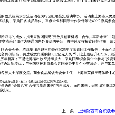
商会出席第八届中国国际进口博览会上海市合作交流采购团总结
流采购团总结展示交流活动在闵行区虹桥品汇成功举办。活动由上海市人
事机构、采购团各成员单位、重点企业和国际合作伙伴等近400位嘉宾参
取得的成效，指出采购团围绕“开放共创新机遇、合作共享新未来”主题
作交流采购团作为联通国内外资源的平台，将持续发挥桥梁纽带作用，放
合会会长、均瑶集团总裁王均豪作2025年度采购团工作报告，全面介
创新高，共达成意向采购额7.12亿元人民币，比上届提升4.71%，累
量创历年新高；三是进博溢出效应持续放大，采购团组织会员企业参与“投资
合作迈出新步伐，与英国格拉斯哥商会共同举办中英企业交流会，并与加
各界人士深度交流。商会食品餐饮专委会主任、上海陕菜供应链体验中心
委会主任杜亚录（左二）在总结交流会展览区听取展品介绍。
迈向“会聚八方 合作共享新未来”的再出发。面向未来，采购团将继续发
新机制。
上一条：
上海陕西商会积极参与