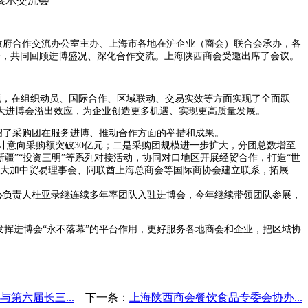
展示交流会
民政府合作交流办公室主办、上海市各地在沪企业（商会）联合会承办，各
会，共同回顾进博盛况、深化合作交流。上海陕西商会受邀出席了会议。
，在组织动员、国际合作、区域联动、交易实效等方面实现了全面跃
大进博会溢出效应，为企业创造更多机遇、实现更高质量发展。
绍了采购团在服务进博、推动合作方面的举措和成果。
计意向采购额突破30亿元；二是采购团规模进一步扩大，分团总数增至
新疆”“投资三明”等系列对接活动，协同对口地区开展经贸合作，打造“世
拿大加中贸易理事会、阿联酋上海总商会等国际商协会建立联系，拓展
负责人杜亚录继连续多年率团队入驻进博会，今年继续带领团队参展，
挥进博会“永不落幕”的平台作用，更好服务各地商会和企业，把区域协
第六届长三...
下一条：
上海陕西商会餐饮食品专委会协办...